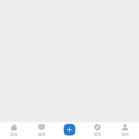
首頁
論壇
發現
我的