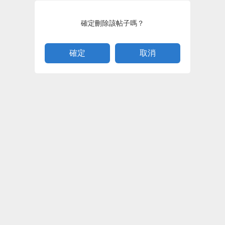
確定刪除該帖子嗎？
取消