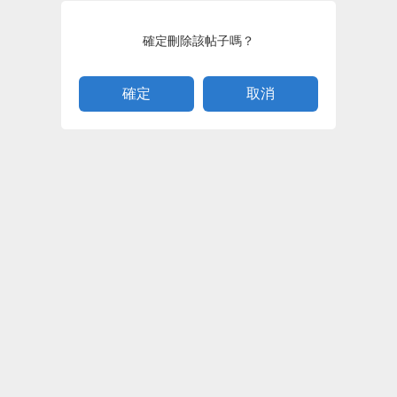
確定刪除該帖子嗎？
取消