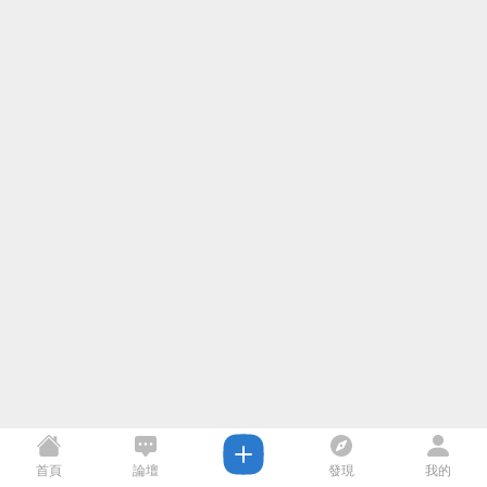
首頁
論壇
發現
我的