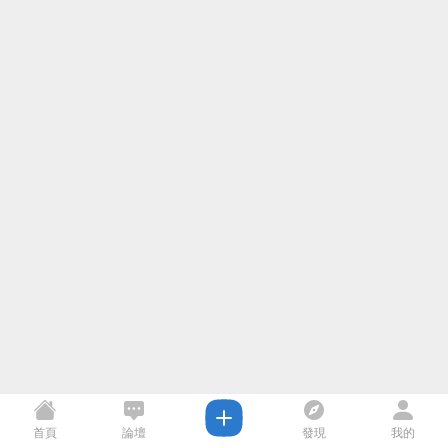
首頁
論壇
發現
我的