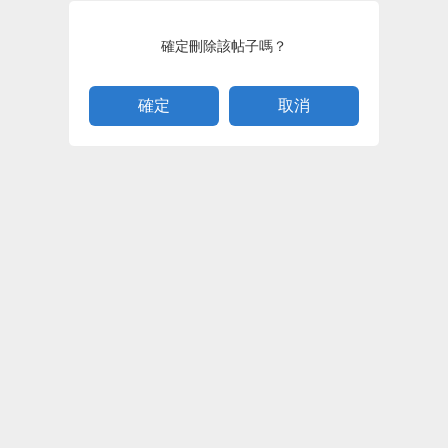
確定刪除該帖子嗎？
取消