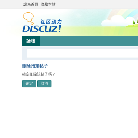
設為首頁
收藏本站
論壇
刪除指定帖子
確定刪除該帖子嗎？
確定
取消