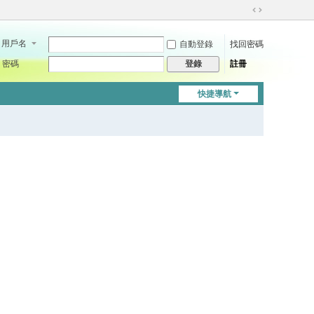
切
換
用戶名
自動登錄
找回密碼
到
寬
密碼
註冊
登錄
版
快捷導航