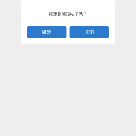
確定刪除該帖子嗎？
取消