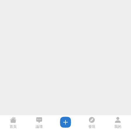
首頁
論壇
發現
我的