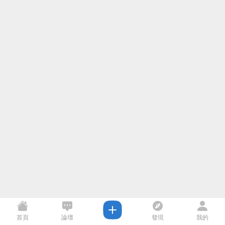
首頁
論壇
發現
我的