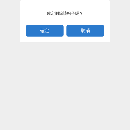
確定刪除該帖子嗎？
取消