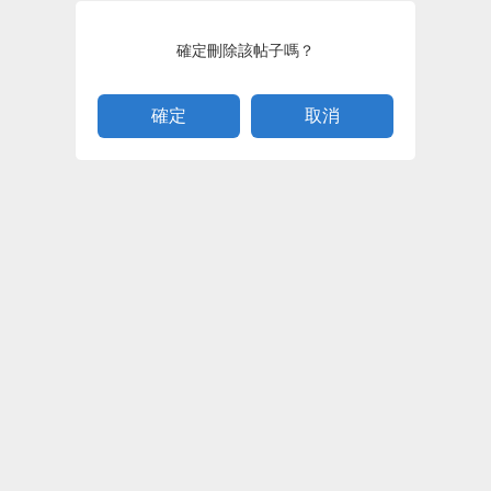
確定刪除該帖子嗎？
取消