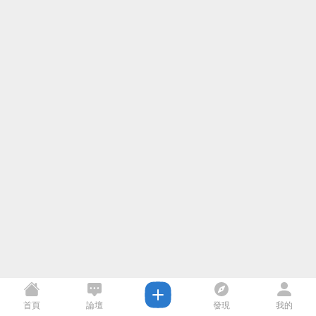
首頁
論壇
發現
我的