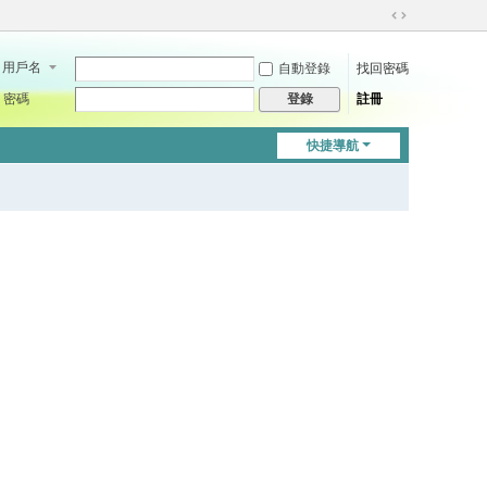
切
換
用戶名
自動登錄
找回密碼
到
寬
密碼
註冊
登錄
版
快捷導航