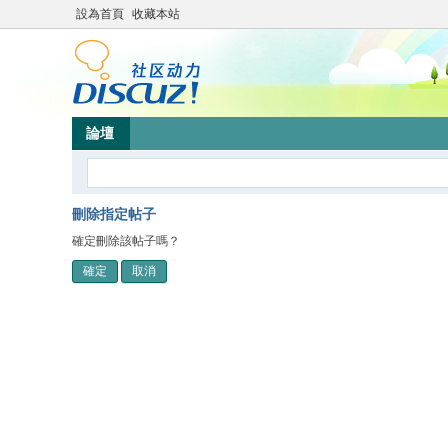
設為首頁
收藏本站
論壇
刪除指定帖子
確定刪除該帖子嗎？
確定
取消