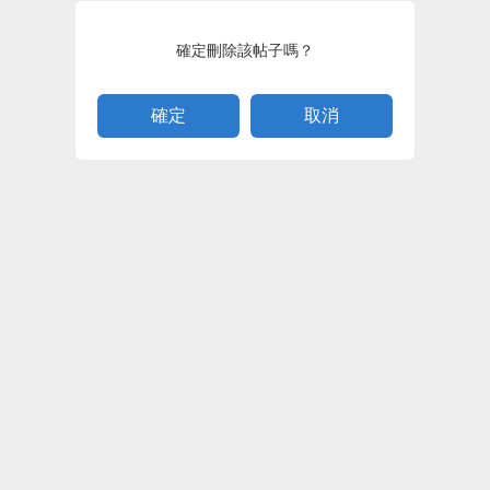
確定刪除該帖子嗎？
取消