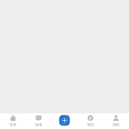
首頁
論壇
發現
我的