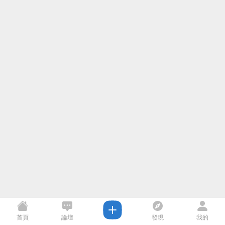
首頁
論壇
發現
我的