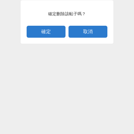
確定刪除該帖子嗎？
取消