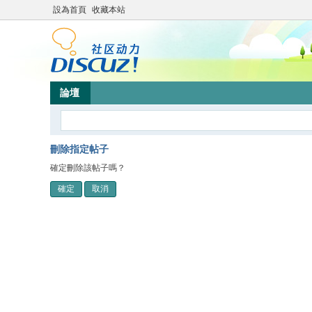
設為首頁
收藏本站
論壇
刪除指定帖子
確定刪除該帖子嗎？
確定
取消