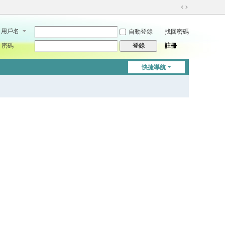
切
換
用戶名
自動登錄
找回密碼
到
寬
密碼
註冊
登錄
版
快捷導航