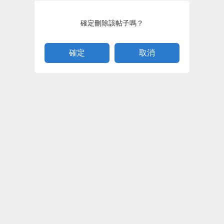
確定刪除該帖子嗎？
取消