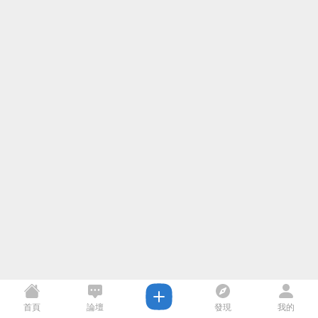
首頁
論壇
發現
我的