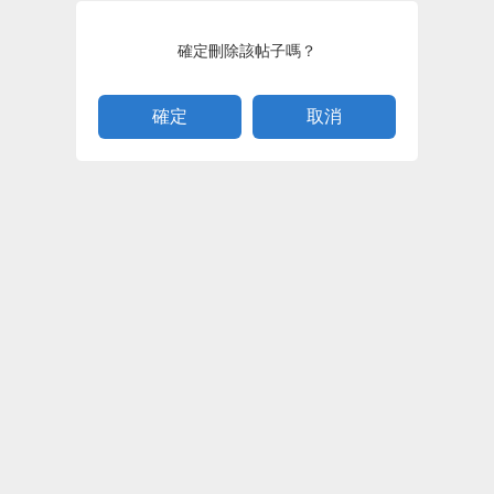
確定刪除該帖子嗎？
取消