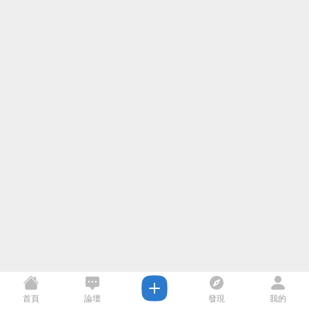
首頁
論壇
發現
我的