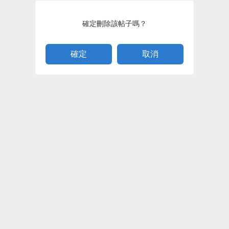
確定刪除該帖子嗎？
取消