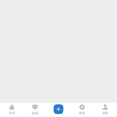
首頁
論壇
發現
我的