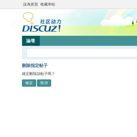
設為首頁
收藏本站
論壇
刪除指定帖子
確定刪除該帖子嗎？
確定
取消