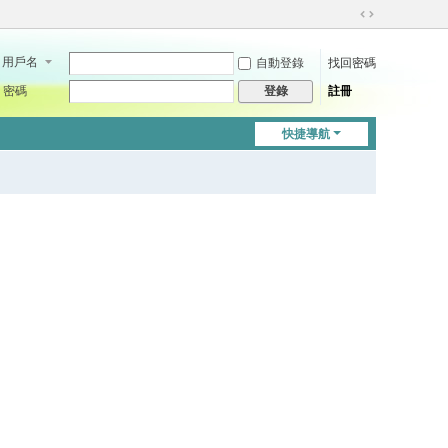
切
換
用戶名
自動登錄
找回密碼
到
寬
密碼
註冊
登錄
版
快捷導航