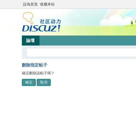
設為首頁
收藏本站
論壇
刪除指定帖子
確定刪除該帖子嗎？
確定
取消