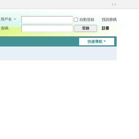
切
換
用戶名
自動登錄
找回密碼
到
寬
密碼
註冊
登錄
版
快捷導航