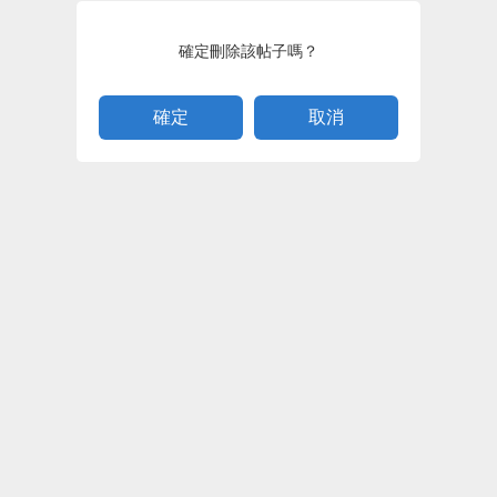
確定刪除該帖子嗎？
取消