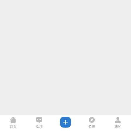
首頁
論壇
發現
我的