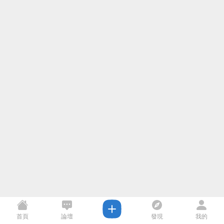
首頁
論壇
發現
我的