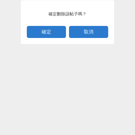
確定刪除該帖子嗎？
取消