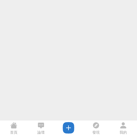
首頁
論壇
發現
我的