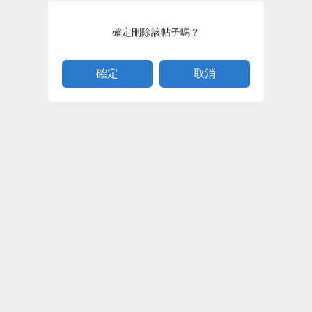
確定刪除該帖子嗎？
取消