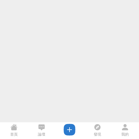
首頁
論壇
發現
我的