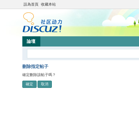
設為首頁
收藏本站
論壇
刪除指定帖子
確定刪除該帖子嗎？
確定
取消