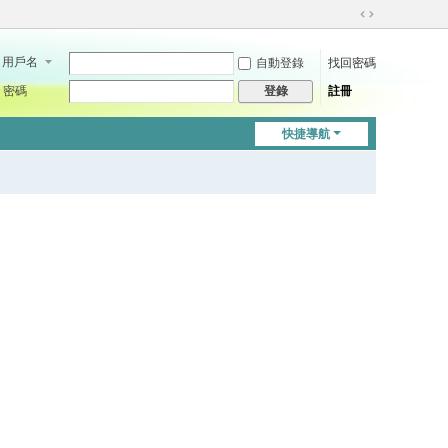
切
換
用戶名
自動登錄
找回密碼
到
寬
密碼
註冊
登錄
版
快捷導航