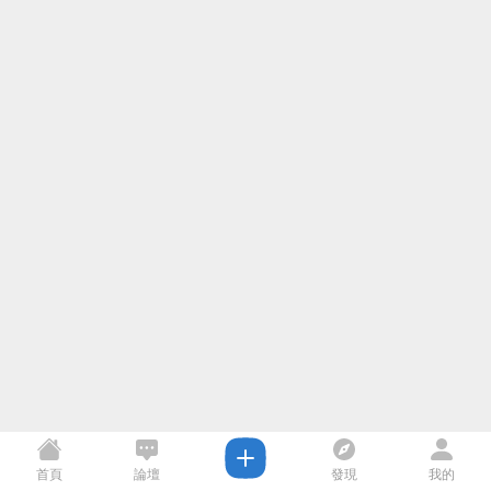
首頁
論壇
發現
我的