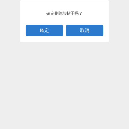
確定刪除該帖子嗎？
取消