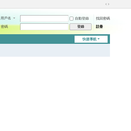
切
換
用戶名
自動登錄
找回密碼
到
寬
密碼
註冊
登錄
版
快捷導航