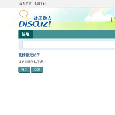
設為首頁
收藏本站
論壇
刪除指定帖子
確定刪除該帖子嗎？
確定
取消