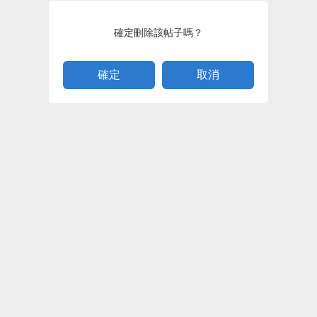
確定刪除該帖子嗎？
取消