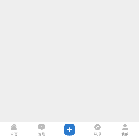
首頁
論壇
發現
我的