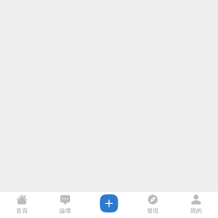
首頁
論壇
發現
我的