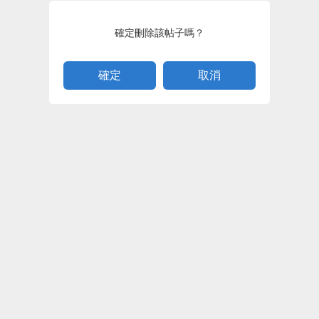
確定刪除該帖子嗎？
取消