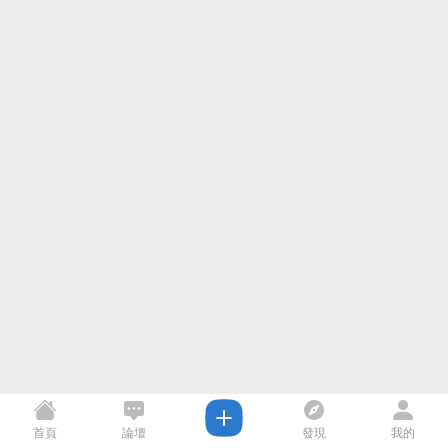
首頁
論壇
發現
我的