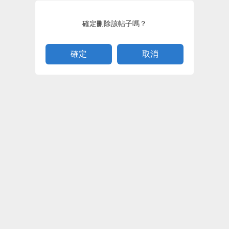
確定刪除該帖子嗎？
取消