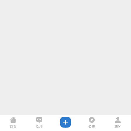
首頁
論壇
發現
我的