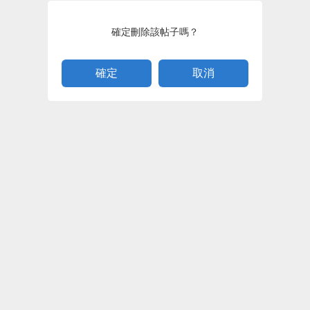
確定刪除該帖子嗎？
取消