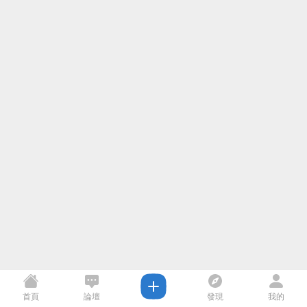
首頁
論壇
發現
我的