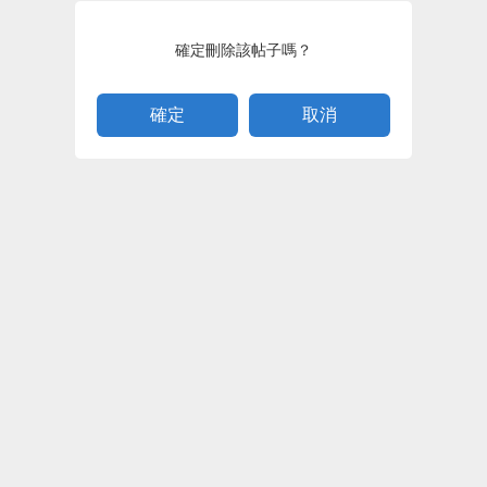
確定刪除該帖子嗎？
取消