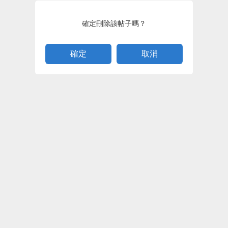
確定刪除該帖子嗎？
取消