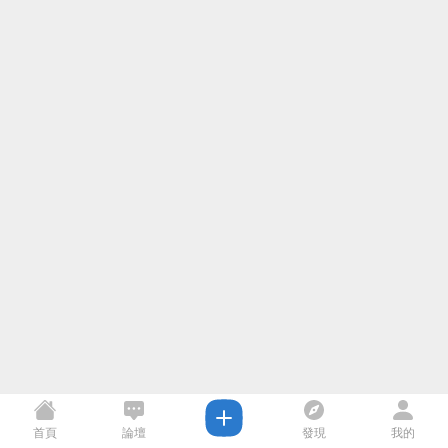
首頁
論壇
發現
我的