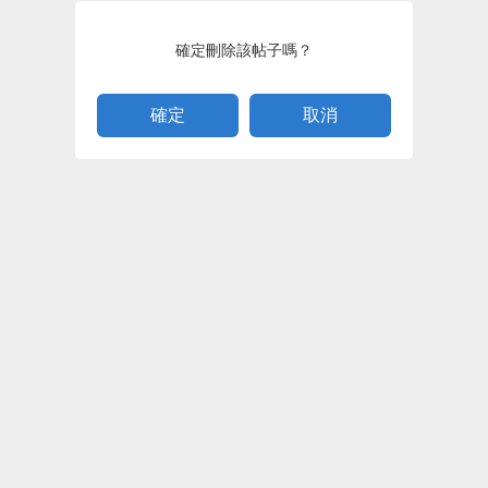
確定刪除該帖子嗎？
取消