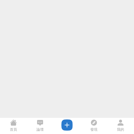
首頁
論壇
發現
我的