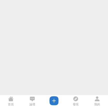
首頁
論壇
發現
我的