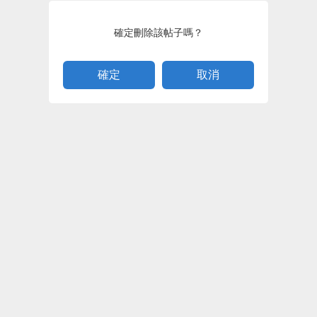
確定刪除該帖子嗎？
取消