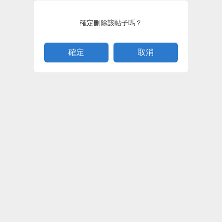
確定刪除該帖子嗎？
取消