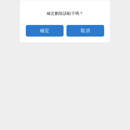
確定刪除該帖子嗎？
取消