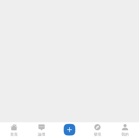
首頁
論壇
發現
我的