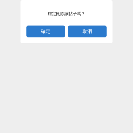
確定刪除該帖子嗎？
取消