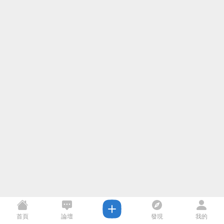
首頁
論壇
發現
我的