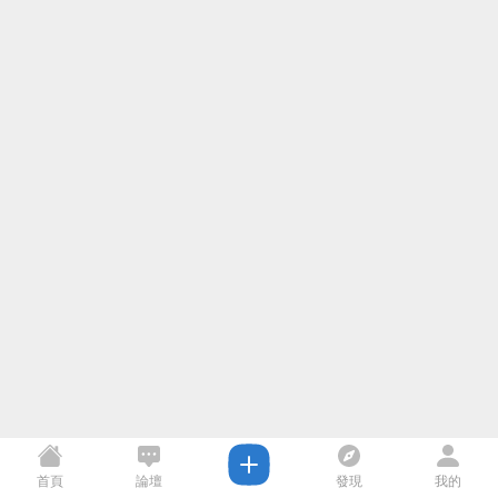
首頁
論壇
發現
我的