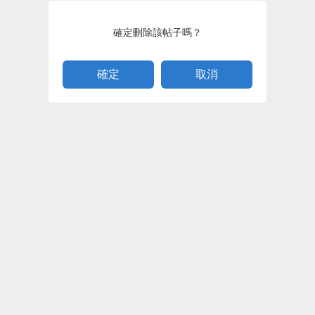
確定刪除該帖子嗎？
取消