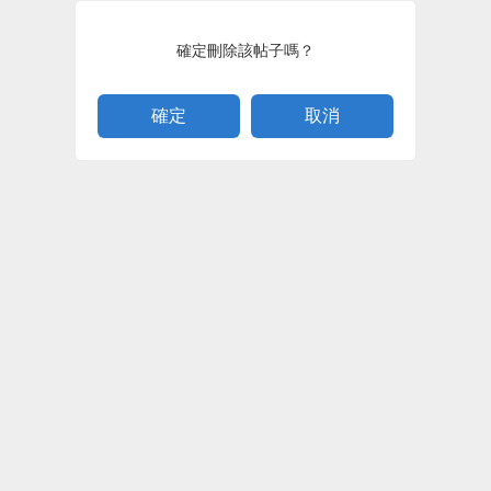
確定刪除該帖子嗎？
取消