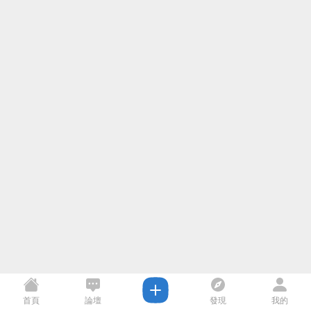
首頁
論壇
發現
我的