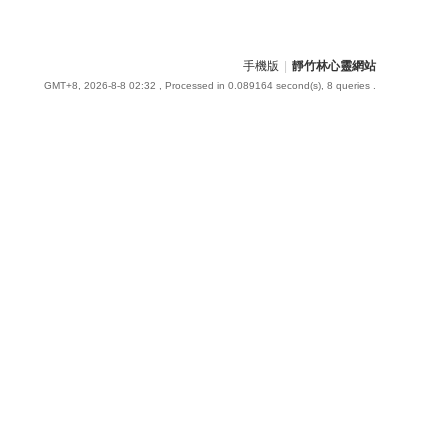
手機版
|
靜竹林心靈網站
GMT+8, 2026-8-8 02:32
, Processed in 0.089164 second(s), 8 queries .