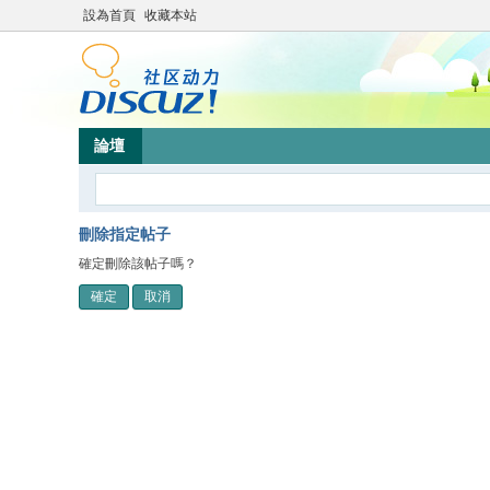
設為首頁
收藏本站
論壇
刪除指定帖子
確定刪除該帖子嗎？
確定
取消