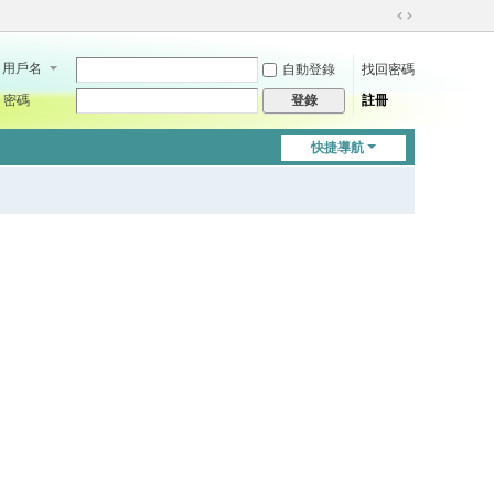
切
換
用戶名
自動登錄
找回密碼
到
寬
密碼
註冊
登錄
版
快捷導航