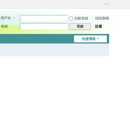
切
換
用戶名
自動登錄
找回密碼
到
寬
密碼
註冊
登錄
版
快捷導航