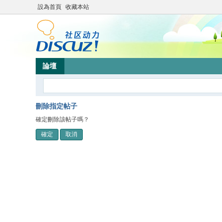
設為首頁
收藏本站
論壇
刪除指定帖子
確定刪除該帖子嗎？
確定
取消