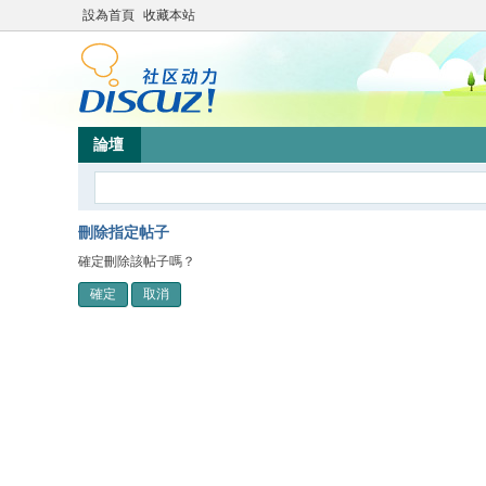
設為首頁
收藏本站
論壇
刪除指定帖子
確定刪除該帖子嗎？
確定
取消