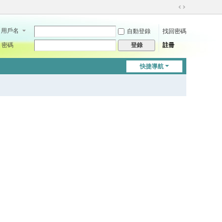
切
換
用戶名
自動登錄
找回密碼
到
寬
密碼
註冊
登錄
版
快捷導航