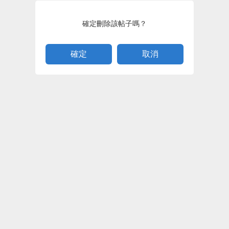
確定刪除該帖子嗎？
取消