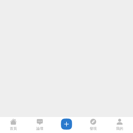
首頁
論壇
發現
我的