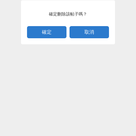
確定刪除該帖子嗎？
取消