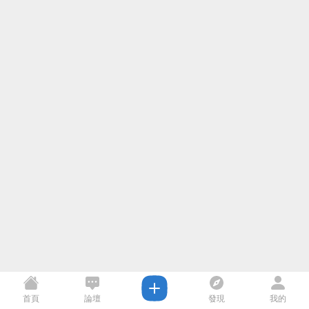
首頁
論壇
發現
我的