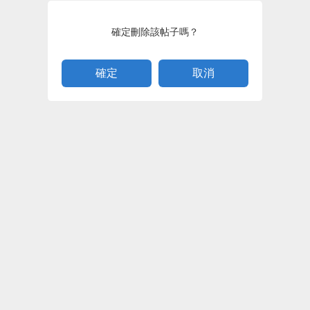
確定刪除該帖子嗎？
取消