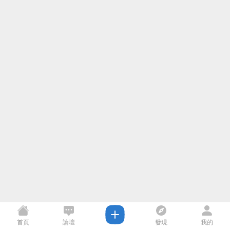
首頁
論壇
發現
我的