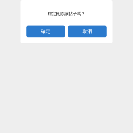
確定刪除該帖子嗎？
取消