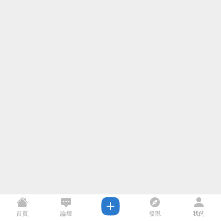
首頁
論壇
發現
我的