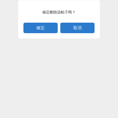
確定刪除該帖子嗎？
取消