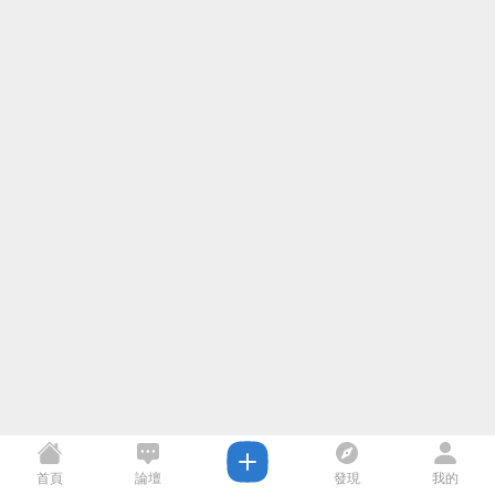
首頁
論壇
發現
我的