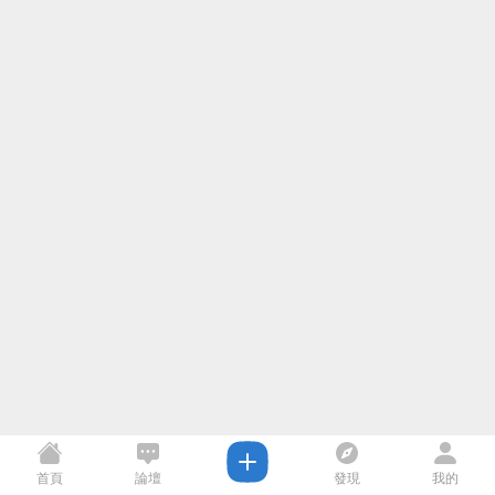
首頁
論壇
發現
我的