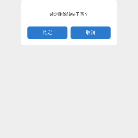
確定刪除該帖子嗎？
取消