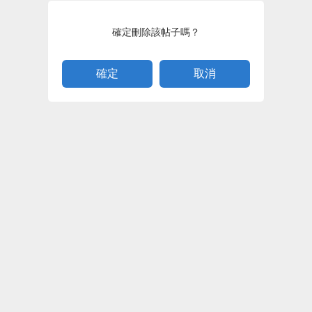
確定刪除該帖子嗎？
取消