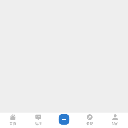
首頁
論壇
發現
我的