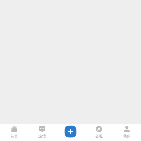
首頁
論壇
發現
我的