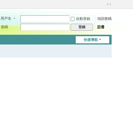
切
換
用戶名
自動登錄
找回密碼
到
寬
密碼
註冊
登錄
版
快捷導航