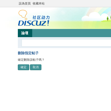
設為首頁
收藏本站
論壇
刪除指定帖子
確定刪除該帖子嗎？
確定
取消