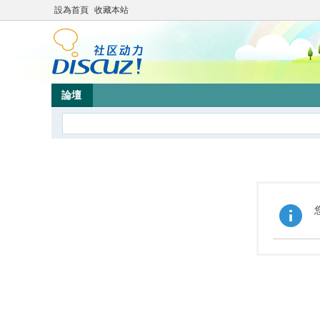
設為首頁
收藏本站
論壇