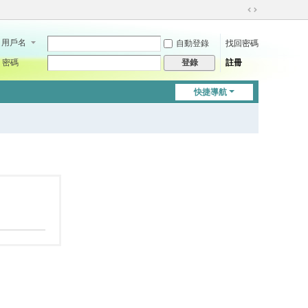
切
換
用戶名
自動登錄
找回密碼
到
寬
密碼
註冊
登錄
版
快捷導航