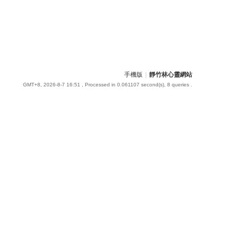
手機版
|
靜竹林心靈網站
GMT+8, 2026-8-7 16:51
, Processed in 0.061107 second(s), 8 queries .