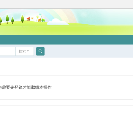
搜索
搜
索
您需要先登錄才能繼續本操作