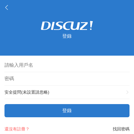
登錄
安全提問(未設置請忽略)
登錄
還沒有註冊？
找回密碼