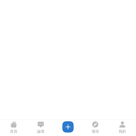
首頁
論壇
發現
我的